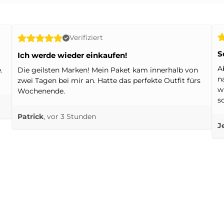
Verifiziert
S
Ich werde wieder einkaufen!
A
.
Die geilsten Marken! Mein Paket kam innerhalb von
n
zwei Tagen bei mir an. Hatte das perfekte Outfit fürs
w
Wochenende.
s
Patrick
, vor 3 Stunden
J