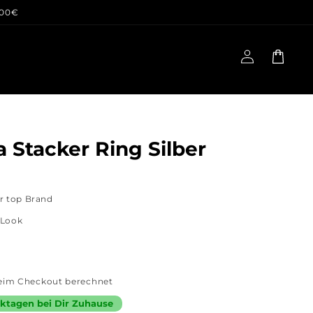
100€
Einloggen
Warenkorb
a Stacker Ring Silber
r top Brand
 Look
eim Checkout berechnet
erktagen bei Dir Zuhause