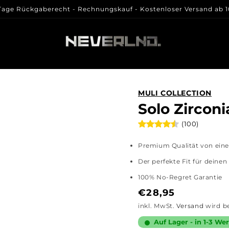
Tage Rückgaberecht - Rechnungskauf - Kostenloser Versand ab 
MULI COLLECTION
Solo Zirconi
(100)
Premium Qualität von eine
Der perfekte Fit für deinen
100% No-Regret Garantie
Normaler
€28,95
Preis
inkl. MwSt.
Versand
wird b
Auf Lager - in 1-3 W