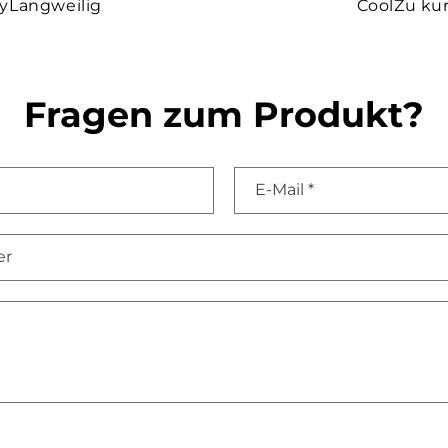
y
Langweilig
Cool
Zu ku
Fragen zum Produkt?
E-Mail
*
er