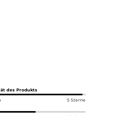
tät des Produkts
n
5 Sterne
e