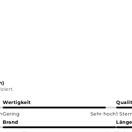
n)
ziert.
Wertigkeit
Quali
m
Gering
Sehr hoch
1 Ster
Brand
Läng